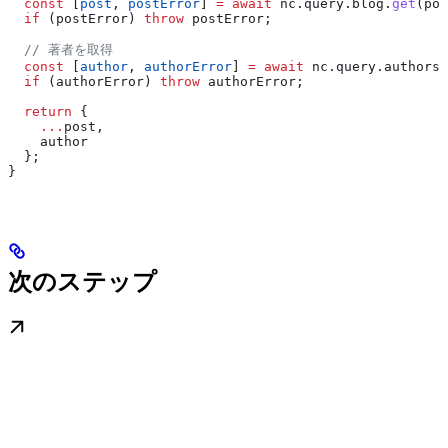
  const
 [
post
, 
postError
] 
=
 await
 nc
.
query
.
blog
.
get
(
pos
  if
 (
postError
) 
throw
 postError
;
  // 著者を取得
  const
 [
author
, 
authorError
] 
=
 await
 nc
.
query
.
authors
.
  if
 (
authorError
) 
throw
 authorError
;
  return
 {
    ...
post
,
    author
  };
}
次のステップ