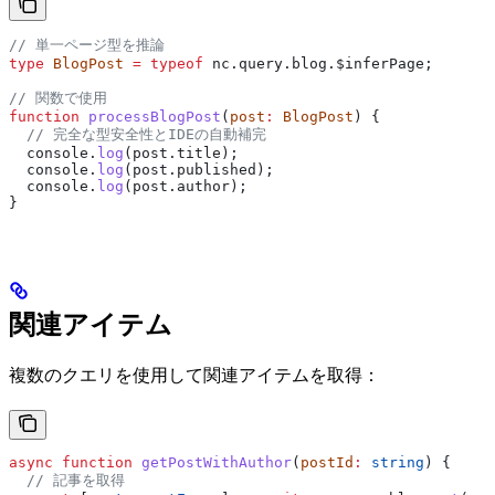
// 単一ページ型を推論
type
 BlogPost
 =
 typeof
 nc
.
query
.
blog
.
$inferPage
;
// 関数で使用
function
 processBlogPost
(
post
:
 BlogPost
) {
  // 完全な型安全性とIDEの自動補完
  console
.
log
(
post
.
title
);
  console
.
log
(
post
.
published
);
  console
.
log
(
post
.
author
);
}
関連アイテム
複数のクエリを使用して関連アイテムを取得：
async
 function
 getPostWithAuthor
(
postId
:
 string
) {
  // 記事を取得