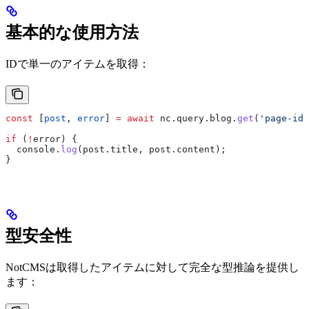
基本的な使用方法
IDで単一のアイテムを取得：
const
 [
post
, 
error
] 
=
 await
 nc
.
query
.
blog
.
get
(
'page-id-
if
 (
!
error
) {
  console
.
log
(
post
.
title
, 
post
.
content
);
}
型安全性
NotCMSは取得したアイテムに対して完全な型推論を提供し
ます：