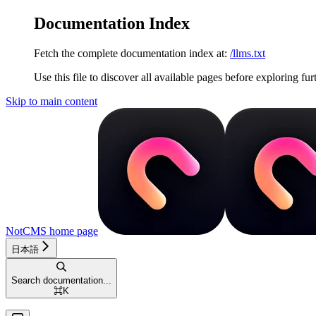
Documentation Index
Fetch the complete documentation index at:
/llms.txt
Use this file to discover all available pages before exploring fur
Skip to main content
NotCMS
home page
日本語
Search documentation...
⌘
K