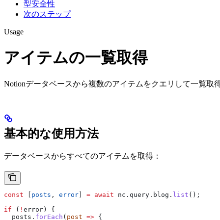
型安全性
次のステップ
Usage
アイテムの一覧取得
Notionデータベースから複数のアイテムをクエリして一覧取
基本的な使用方法
データベースからすべてのアイテムを取得：
const
 [
posts
, 
error
] 
=
 await
 nc
.
query
.
blog
.
list
();
if
 (
!
error
) {
  posts
.
forEach
(
post
 =>
 {