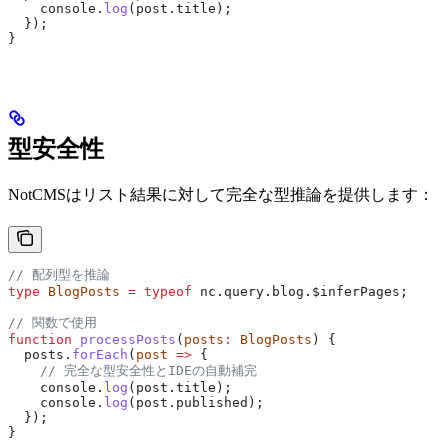
    console
.
log
(
post
.
title
);
  });
}
型安全性
NotCMSはリスト結果に対して完全な型推論を提供します：
// 配列型を推論
type
 BlogPosts
 =
 typeof
 nc
.
query
.
blog
.
$inferPages
;
// 関数で使用
function
 processPosts
(
posts
:
 BlogPosts
) {
  posts
.
forEach
(
post
 =>
 {
    // 完全な型安全性とIDEの自動補完
    console
.
log
(
post
.
title
);
    console
.
log
(
post
.
published
);
  });
}