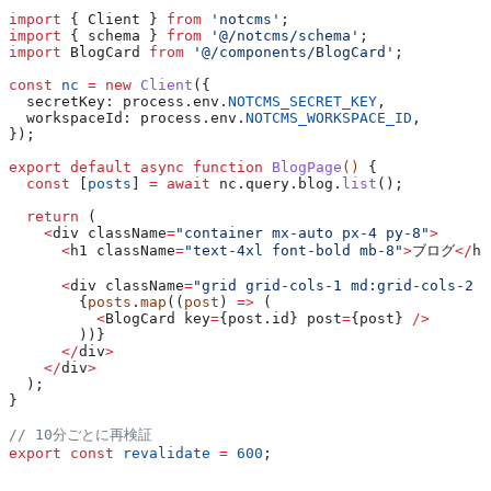
import
 { 
Client
 } 
from
 'notcms'
;
import
 { 
schema
 } 
from
 '@/notcms/schema'
;
import
 BlogCard
 from
 '@/components/BlogCard'
;
const
 nc
 =
 new
 Client
({
  secretKey:
 process
.
env
.
NOTCMS_SECRET_KEY
,
  workspaceId:
 process
.
env
.
NOTCMS_WORKSPACE_ID
,
});
export
 default
 async
 function
 BlogPage
() 
{
  const
 [
posts
] 
=
 await
 nc
.
query
.
blog
.
list
();
  return
 (
    <
div
 className
=
"container mx-auto px-4 py-8"
>
      <
h1
 className
=
"text-4xl font-bold mb-8"
>
ブログ
</
h1
      <
div
 className
=
"grid grid-cols-1 md:grid-cols-2 l
        {
posts
.
map
((
post
) 
=>
 (
          <
BlogCard
 key
=
{post.
id
} 
post
=
{
post
} 
/>
        ))}
      </
div
>
    </
div
>
  );
}
// 10分ごとに再検証
export
 const
 revalidate
 =
 600
;