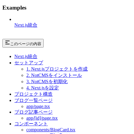
Examples
Next.js統合
このページの内容
Next.js統合
セットアップ
1. Next.jsプロジェクトを作成
2. NotCMSをインストール
3. NotCMSを初期化
4. Next.jsを設定
プロジェクト構造
ブログ一覧ページ
app/page.tsx
ブログ記事ページ
app/[id]/page.tsx
コンポーネント
components/BlogCard.tsx