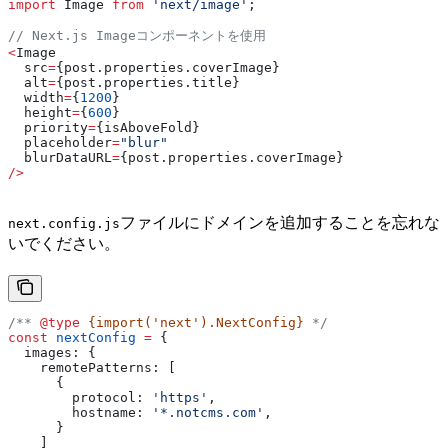
import
 Image
 from
 'next/image'
;
// Next.js Imageコンポーネントを使用
<
Image
  src
=
{post.properties.
coverImage
}
  alt
=
{post.properties.
title
}
  width
=
{
1200
}
  height
=
{
600
}
  priority
=
{
isAboveFold
}
  placeholder
=
"blur"
  blurDataURL
=
{post.properties.
coverImage
}
/>
ファイルにドメインを追加することを忘れな
next.config.js
いでください。
/** 
@type
 {import('next').NextConfig}
 */
const
 nextConfig
 =
 {
  images:
 {
    remotePatterns:
 [
      {
        protocol:
 'https'
,
        hostname:
 '*.notcms.com'
,
      }
    ]