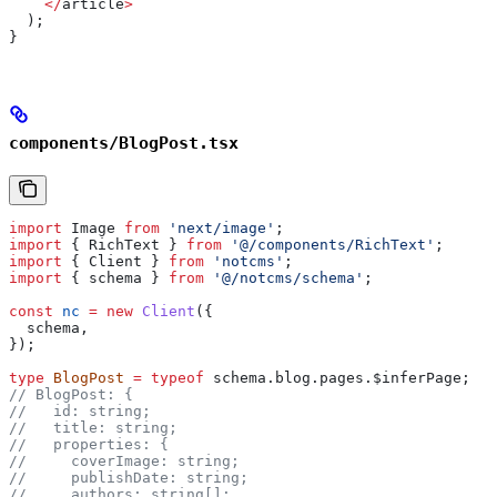
    </
article
>
  );
}
components/BlogPost.tsx
import
 Image
 from
 'next/image'
;
import
 { 
RichText
 } 
from
 '@/components/RichText'
;
import
 { 
Client
 } 
from
 'notcms'
;
import
 { 
schema
 } 
from
 '@/notcms/schema'
;
const
 nc
 =
 new
 Client
({
  schema
,
});
type
 BlogPost
 =
 typeof
 schema
.
blog
.
pages
.
$inferPage
;
// BlogPost: {
//   id: string;
//   title: string;
//   properties: {
//     coverImage: string;
//     publishDate: string;
//     authors: string[];