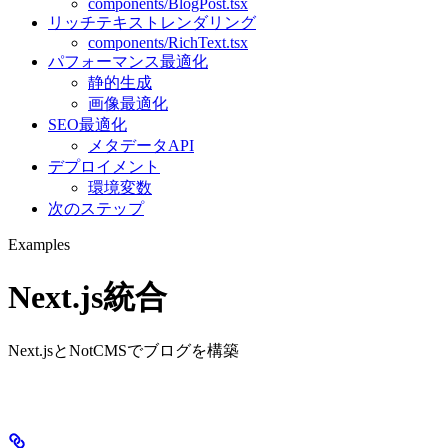
components/BlogPost.tsx
リッチテキストレンダリング
components/RichText.tsx
パフォーマンス最適化
静的生成
画像最適化
SEO最適化
メタデータAPI
デプロイメント
環境変数
次のステップ
Examples
Next.js統合
Next.jsとNotCMSでブログを構築