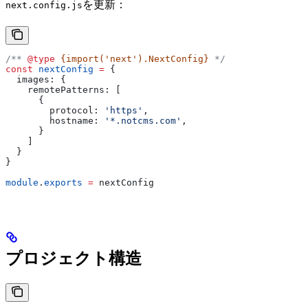
を更新：
next.config.js
/** 
@type
 {import('next').NextConfig}
 */
const
 nextConfig
 =
 {
  images:
 {
    remotePatterns:
 [
      {
        protocol:
 'https'
,
        hostname:
 '*.notcms.com'
,
      }
    ]
  }
}
module
.
exports
 =
 nextConfig
プロジェクト構造