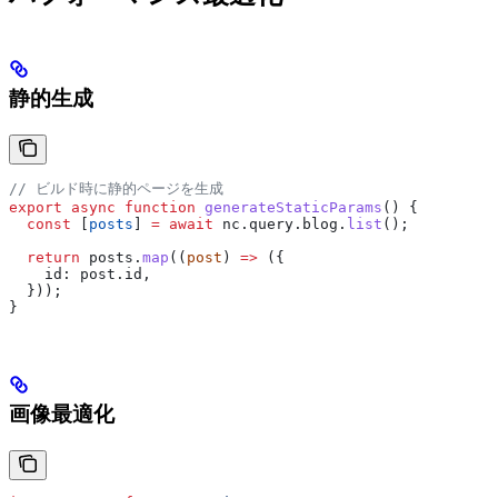
静的生成
// ビルド時に静的ページを生成
export
 async
 function
 generateStaticParams
() {
  const
 [
posts
] 
=
 await
 nc
.
query
.
blog
.
list
();
  return
 posts
.
map
((
post
) 
=>
 ({
    id:
 post
.
id
,
  }));
}
画像最適化