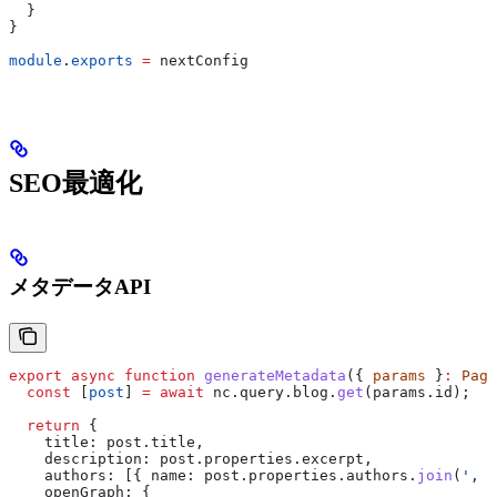
  }
}
module
.
exports
 =
 nextConfig
SEO最適化
メタデータAPI
export
 async
 function
 generateMetadata
({ 
params
 }
:
 Page
  const
 [
post
] 
=
 await
 nc
.
query
.
blog
.
get
(
params
.
id
);
  return
 {
    title:
 post
.
title
,
    description:
 post
.
properties
.
excerpt
,
    authors:
 [{ 
name:
 post
.
properties
.
authors
.
join
(
', '
    openGraph:
 {