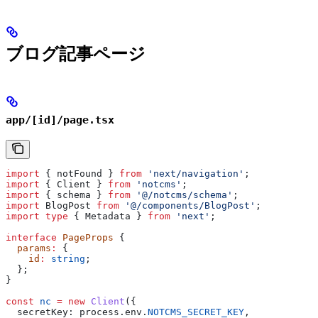
ブログ記事ページ
app/[id]/page.tsx
import
 { 
notFound
 } 
from
 'next/navigation'
;
import
 { 
Client
 } 
from
 'notcms'
;
import
 { 
schema
 } 
from
 '@/notcms/schema'
;
import
 BlogPost
 from
 '@/components/BlogPost'
;
import
 type
 { 
Metadata
 } 
from
 'next'
;
interface
 PageProps
 {
  params
:
 {
    id
:
 string
;
  };
}
const
 nc
 =
 new
 Client
({
  secretKey:
 process
.
env
.
NOTCMS_SECRET_KEY
,