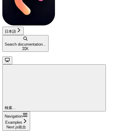
日本語
Search documentation...
⌘
K
検索...
Navigation
Examples
Next.js統合