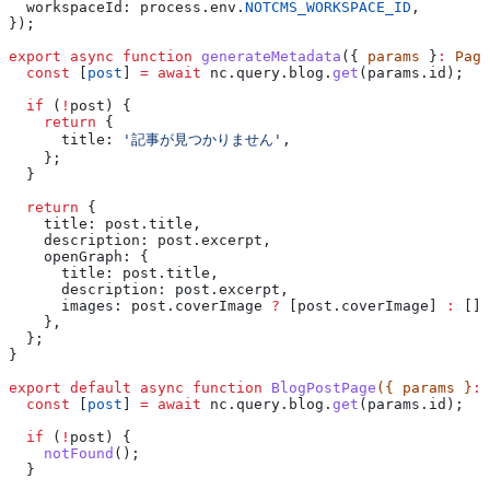
  workspaceId:
 process
.
env
.
NOTCMS_WORKSPACE_ID
,
});
export
 async
 function
 generateMetadata
({ 
params
 }
:
 Page
  const
 [
post
] 
=
 await
 nc
.
query
.
blog
.
get
(
params
.
id
);
  if
 (
!
post
) {
    return
 {
      title:
 '記事が見つかりません'
,
    };
  }
  return
 {
    title:
 post
.
title
,
    description:
 post
.
excerpt
,
    openGraph:
 {
      title:
 post
.
title
,
      description:
 post
.
excerpt
,
      images:
 post
.
coverImage
 ?
 [
post
.
coverImage
] 
:
 [],
    },
  };
}
export
 default
 async
 function
 BlogPostPage
({ 
params
 }
:
 
  const
 [
post
] 
=
 await
 nc
.
query
.
blog
.
get
(
params
.
id
);
  if
 (
!
post
) {
    notFound
();
  }