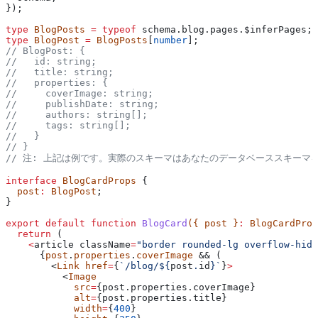
});
type
 BlogPosts
 =
 typeof
 schema
.
blog
.
pages
.
$inferPages
;
type
 BlogPost
 =
 BlogPosts
[
number
];
// BlogPost: {
//   id: string;
//   title: string;
//   properties: {
//     coverImage: string;
//     publishDate: string;
//     authors: string[];
//     tags: string[];
//   }
// }
// 注: 上記は例です。実際のスキーマはあなたのデータベーススキーマ
interface
 BlogCardProps
 {
  post
:
 BlogPost
;
}
export
 default
 function
 BlogCard
({ 
post
 }
:
 BlogCardProp
  return
 (
    <
article
 className
=
"border rounded-lg overflow-hidd
      {
post
.
properties
.
coverImage
 && (
        <
Link
 href
=
{
`/blog/
${
post
.
id
}
`
}
>
          <
Image
            src
=
{post.properties.
coverImage
}
            alt
=
{post.properties.
title
}
            width
=
{
400
}