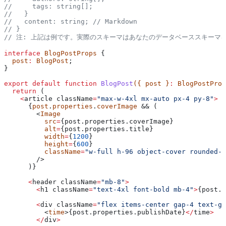
//     tags: string[];
//   }
//   content: string;
 // Markdown
// }
// 注: 上記は例です。実際のスキーマはあなたのデータベーススキーマ
interface
 BlogPostProps
 {
  post
:
 BlogPost
;
}
export
 default
 function
 BlogPost
({ 
post
 }
:
 BlogPostProp
  return
 (
    <
article
 className
=
"max-w-4xl mx-auto px-4 py-8"
>
      {
post
.
properties
.
coverImage
 && (
        <
Image
          src
=
{post.properties.
coverImage
}
          alt
=
{post.properties.
title
}
          width
=
{
1200
}
          height
=
{
600
}
          className
=
"w-full h-96 object-cover rounded-l
        />
      )}
      <
header
 className
=
"mb-8"
>
        <
h1
 className
=
"text-4xl font-bold mb-4"
>
{post.p
        <
div
 className
=
"flex items-center gap-4 text-gr
          <
time
>{post.properties.
publishDate
}
</
time
>
        </
div
>