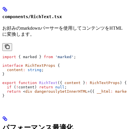
components/RichText.tsx
お好みのmarkdownパーサーを使用してコンテンツをHTML
に変換します。
import
 { 
marked
 } 
from
 'marked'
;
interface
 RichTextProps
 {
  content
:
 string
;
}
export
 function
 RichText
({ 
content
 }
:
 RichTextProps
) {
  if
 (
!
content
) 
return
 null
;
  return
 <
div
 dangerouslySetInnerHTML
={{ 
__html
:
 marked
}
パフォーマンス最適化