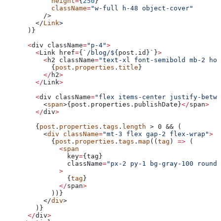
            height
=
{
250
}
            className
=
"w-full h-48 object-cover"
          />
        </
Link
>
      )}
      <
div
 className
=
"p-4"
>
        <
Link
 href
=
{
`/blog/
${
post
.
id
}
`
}
>
          <
h2
 className
=
"text-xl font-semibold mb-2 hov
            {
post
.
properties
.
title
}
          </
h2
>
        </
Link
>
        <
div
 className
=
"flex items-center justify-betwe
          <
span
>{post.properties.
publishDate
}
</
span
>
        </
div
>
        {
post
.
properties
.
tags
.
length
 > 0 && (
          <
div
 className
=
"mt-3 flex gap-2 flex-wrap"
>
            {
post
.
properties
.
tags
.
map
((
tag
) 
=>
 (
              <
span
                key
=
{
tag
}
                className
=
"px-2 py-1 bg-gray-100 rounde
              >
                {
tag
}
              </
span
>
            ))}
          </
div
>
        )}
      </
div
>