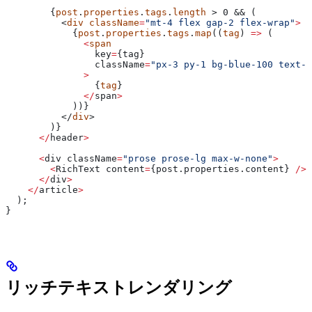
        {
post
.
properties
.
tags
.
length
 > 0 && (
          <
div
 className
=
"mt-4 flex gap-2 flex-wrap"
>
            {
post
.
properties
.
tags
.
map
((
tag
) 
=>
 (
              <
span
                key
=
{
tag
}
                className
=
"px-3 py-1 bg-blue-100 text-b
              >
                {
tag
}
              </
span
>
            ))}
          </
div
>
        )}
      </
header
>
      <
div
 className
=
"prose prose-lg max-w-none"
>
        <
RichText
 content
=
{post.properties.
content
} 
/>
      </
div
>
    </
article
>
  );
}
リッチテキストレンダリング