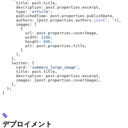
      title:
 post
.
title
,
      description:
 post
.
properties
.
excerpt
,
      type:
 'article'
,
      publishedTime:
 post
.
properties
.
publishDate
,
      authors:
 [
post
.
properties
.
authors
.
join
(
', '
)],
      images:
 [
        {
          url:
 post
.
properties
.
coverImage
,
          width:
 1200
,
          height:
 600
,
          alt:
 post
.
properties
.
title
,
        }
      ],
    },
    twitter:
 {
      card:
 'summary_large_image'
,
      title:
 post
.
title
,
      description:
 post
.
properties
.
excerpt
,
      images:
 [
post
.
properties
.
coverImage
],
    },
  };
}
デプロイメント