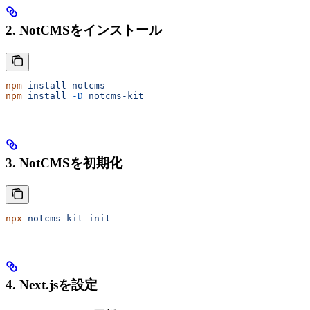
2. NotCMSをインストール
npm
 install
 notcms
npm
 install
 -D
 notcms-kit
3. NotCMSを初期化
npx
 notcms-kit
 init
4. Next.jsを設定