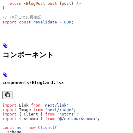
  return
 <
BlogPost
 post
={
post
} />;
}
// 10分ごとに再検証
export
 const
 revalidate
 =
 600
;
コンポーネント
components/BlogCard.tsx
import
 Link
 from
 'next/link'
;
import
 Image
 from
 'next/image'
;
import
 { 
Client
 } 
from
 'notcms'
;
import
 { 
schema
 } 
from
 '@/notcms/schema'
;
const
 nc
 =
 new
 Client
({
  schema
,