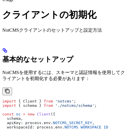
クライアントの初期化
NotCMSクライアントのセットアップと設定方法
基本的なセットアップ
NotCMSを使用するには、スキーマと認証情報を使用してク
ライアントを初期化する必要があります：
import
 { 
Client
 } 
from
 'notcms'
;
import
 { 
schema
 } 
from
 './notcms/schema'
;
const
 nc
 =
 new
 Client
({
  schema
,
  apiKey:
 process
.
env
.
NOTCMS_SECRET_KEY
,
  workspaceId:
 process
.
env
.
NOTCMS_WORKSPACE_ID