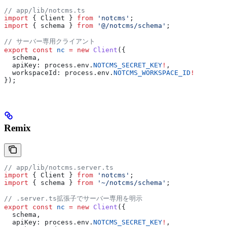
// app/lib/notcms.ts
import
 { 
Client
 } 
from
 'notcms'
;
import
 { 
schema
 } 
from
 '@/notcms/schema'
;
// サーバー専用クライアント
export
 const
 nc
 =
 new
 Client
({
  schema
,
  apiKey:
 process
.
env
.
NOTCMS_SECRET_KEY
!
,
  workspaceId:
 process
.
env
.
NOTCMS_WORKSPACE_ID
!
});
Remix
// app/lib/notcms.server.ts
import
 { 
Client
 } 
from
 'notcms'
;
import
 { 
schema
 } 
from
 '~/notcms/schema'
;
// .server.ts拡張子でサーバー専用を明示
export
 const
 nc
 =
 new
 Client
({
  schema
,
  apiKey:
 process
.
env
.
NOTCMS_SECRET_KEY
!
,