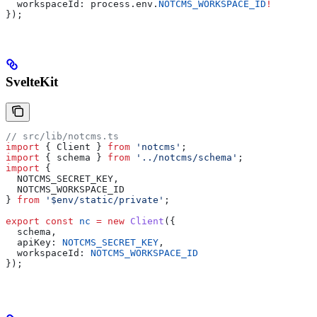
  workspaceId:
 process
.
env
.
NOTCMS_WORKSPACE_ID
!
});
SvelteKit
// src/lib/notcms.ts
import
 { 
Client
 } 
from
 'notcms'
;
import
 { 
schema
 } 
from
 '../notcms/schema'
;
import
 { 
  NOTCMS_SECRET_KEY
, 
  NOTCMS_WORKSPACE_ID
} 
from
 '$env/static/private'
;
export
 const
 nc
 =
 new
 Client
({
  schema
,
  apiKey:
 NOTCMS_SECRET_KEY
,
  workspaceId:
 NOTCMS_WORKSPACE_ID
});