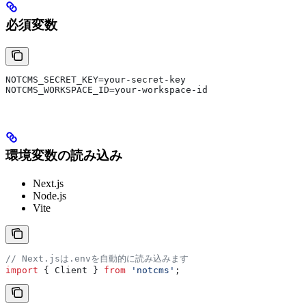
必須変数
NOTCMS_SECRET_KEY=your-secret-key
NOTCMS_WORKSPACE_ID=your-workspace-id
環境変数の読み込み
Next.js
Node.js
Vite
// Next.jsは.envを自動的に読み込みます
import
 { 
Client
 } 
from
 'notcms'
;