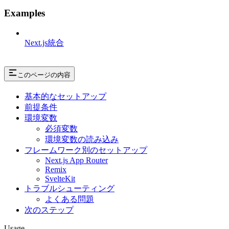
Examples
Next.js統合
このページの内容
基本的なセットアップ
前提条件
環境変数
必須変数
環境変数の読み込み
フレームワーク別のセットアップ
Next.js App Router
Remix
SvelteKit
トラブルシューティング
よくある問題
次のステップ
Usage