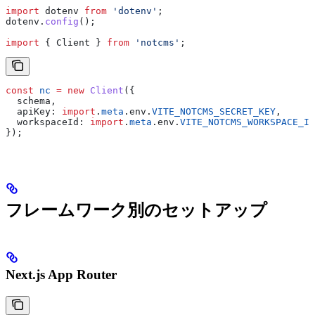
import
 dotenv
 from
 'dotenv'
;
dotenv
.
config
();
import
 { 
Client
 } 
from
 'notcms'
;
const
 nc
 =
 new
 Client
({
  schema
,
  apiKey:
 import
.
meta
.
env
.
VITE_NOTCMS_SECRET_KEY
,
  workspaceId:
 import
.
meta
.
env
.
VITE_NOTCMS_WORKSPACE_ID
});
フレームワーク別のセットアップ
Next.js App Router